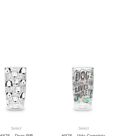
Select
Select
HX76 – Dogs P/B
HX76 – Vida Completa