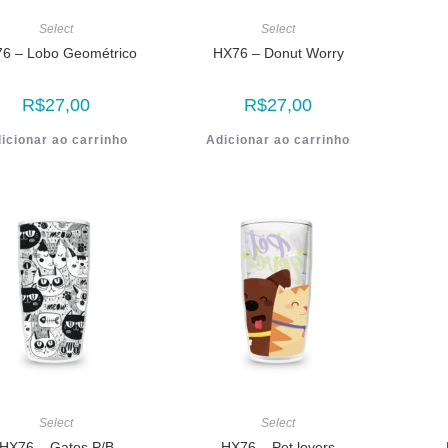
Select
Select
6 – Lobo Geométrico
HX76 – Donut Worry
R$
27,00
R$
27,00
icionar ao carrinho
Adicionar ao carrinho
Select
Select
HX76 – Gatos P/B
HX76 – Pet lovers