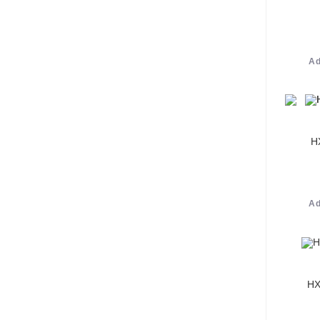
Ad
H
Ad
HX