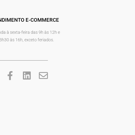
NDIMENTO E-COMMERCE
da à sexta-feira das 9h às 12h e
3h30 às 16h, exceto feriados.