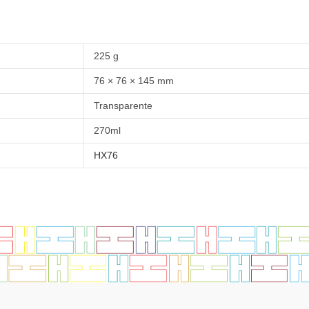
225 g
76 × 76 × 145 mm
Transparente
270ml
HX76