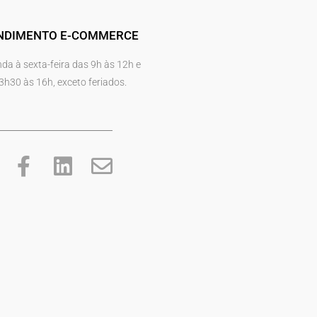
NDIMENTO E-COMMERCE
da à sexta-feira das 9h às 12h e
3h30 às 16h, exceto feriados.