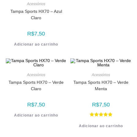
Acessórios
Tampa Sports HX70 – Azul
Claro
R$
7,50
Adicionar ao carrinho
Acessórios
Acessórios
Tampa Sports HX70 – Verde
Tampa Sports HX70 – Verde
Claro
Menta
R$
7,50
R$
7,50
Adicionar ao carrinho
Avaliação
Adicionar ao carrinho
5.00
de 5