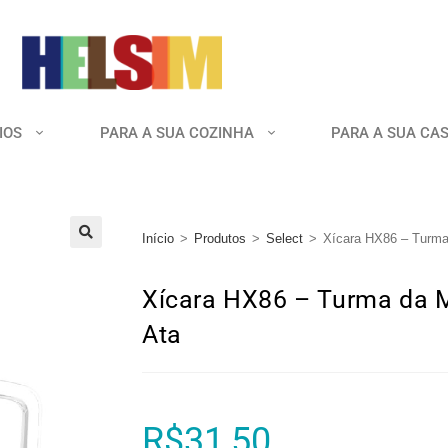
IOS
PARA A SUA COZINHA
PARA A SUA CA
Início
>
Produtos
>
Select
>
Xícara HX86 – Turma
🔍
Xícara HX86 – Turma da 
Ata
R$
31,50