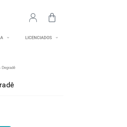
SA
LICENCIADOS
s Degradê
radê