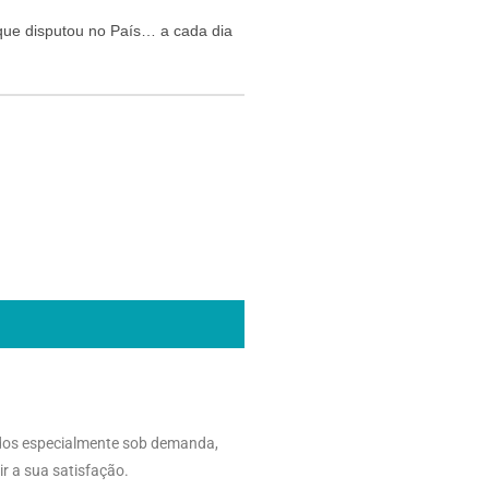
 que disputou no País… a cada dia
dos especialmente sob demanda,
r a sua satisfação.