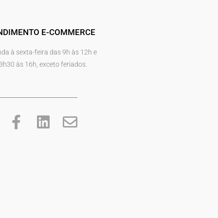
NDIMENTO E-COMMERCE
da à sexta-feira das 9h às 12h e
3h30 às 16h, exceto feriados.