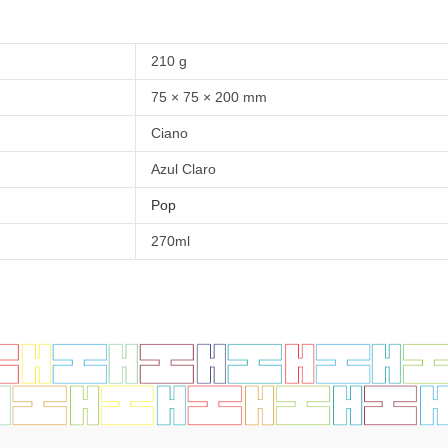
210 g
75 × 75 × 200 mm
Ciano
Azul Claro
Pop
270ml