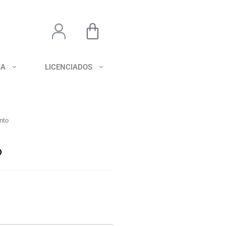
SA
LICENCIADOS
nto
o