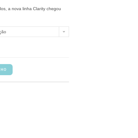
los, a nova linha Clarity chegou
!
ção
NHO