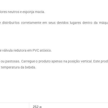
dores neutros e esponja macia.
e distribuí-los corretamente em seus devidos lugares dentro da má
e válvula redutora em PVC atóxico.
ou pastosas. Carregue o produto apenas na posição vertical. Este pro
 temperatura da bebida.
252 g