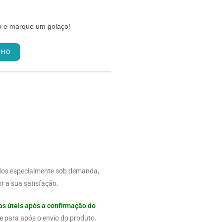
o e marque um golaço!
NHO
dos especialmente sob demanda,
r a sua satisfação.
as úteis após a confirmação do
e para após o envio do produto.