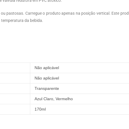
e válvula redutora em PVC atóxico.
ou pastosas. Carregue o produto apenas na posição vertical. Este pro
 temperatura da bebida.
Não aplicável
Não aplicável
Transparente
Azul Claro, Vermelho
170ml