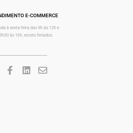
NDIMENTO E-COMMERCE
da à sexta-feira das 9h às 12h e
3h30 às 16h, exceto feriados.